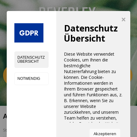
×
Datenschutz
Übersicht
Diese Website verwendet
DATENSCHUTZ
Cookies, um Ihnen die
ÜBERSICHT
bestmögliche
Nutzererfahrung bieten zu
Kategorien
0
können. Die Cookie-
NOTWENDIG
Informationen werden in
Ihrem Browser gespeichert
und führen Funktionen aus, z.
B. Erkennen, wenn Sie zu
unserer Website
zurückkehren, und unserem
ARTIKEL DER MARKE WESUB
Team helfen zu verstehen,
welche Bereiche der Website
Sie am interessantesten und
Studio Design bietet eine vielfältige Produktpalette:
Akzeptieren
nützlichsten finden.