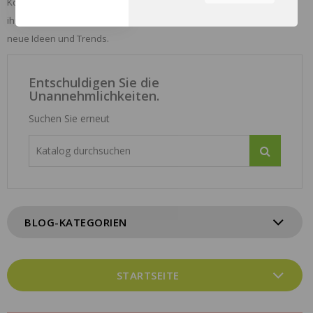
Konfektionskleidung, Dekorationsartikel, Wohnaccessoires... Seit
ihrer Gründung im Jahr 2012 bringt die Marke mit ihren Kollektionen
Sie können durch die
Navigation auf die
neue Ideen und Trends.
Registerkarten auf der linken
Seite alle Ihre Cookie-
Einstellungen anzupassen.
Entschuldigen Sie die
Unannehmlichkeiten.
Suchen Sie erneut
BLOG-KATEGORIEN
STARTSEITE