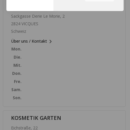
OXALIA
Sie können durch die
Navigation auf die
Sackgasse Derie Le Morie, 2
Registerkarten auf der linken
2824 VICQUES
Seite alle Ihre Cookie-
Schweiz
Einstellungen anzupassen.

Über uns / Kontakt
Mon.
Die.
Mit.
Don.
Fre.
Sam.
Son.
KOSMETIK GARTEN
Eichstraße, 22