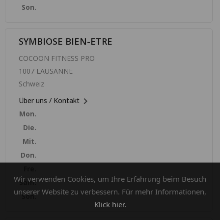
Son.
SYMBIOSE BIEN-ETRE
COCOON FITNESS PRO
1007 LAUSANNE
Schweiz

Über uns / Kontakt
Mon.
Die.
Mit.
Don.
Fre.
Wir verwenden Cookies, um Ihre Erfahrung beim Besuch
Sam.
unserer Website zu verbessern. Für mehr Informationen,
Son.
Klick hier.