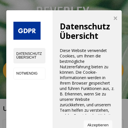
×
Datenschutz
Übersicht
Diese Website verwendet
DATENSCHUTZ
Cookies, um Ihnen die
ÜBERSICHT
bestmögliche
Nutzererfahrung bieten zu
Kategorien
0
können. Die Cookie-
NOTWENDIG
Informationen werden in
Ihrem Browser gespeichert
und führen Funktionen aus, z.
B. Erkennen, wenn Sie zu
unserer Website
zurückkehren, und unserem
UNSERE FILIALEN
Team helfen zu verstehen,
welche Bereiche der Website
Sie am interessantesten und
Akzeptieren
ROMA-INSTITUT
nützlichsten finden.