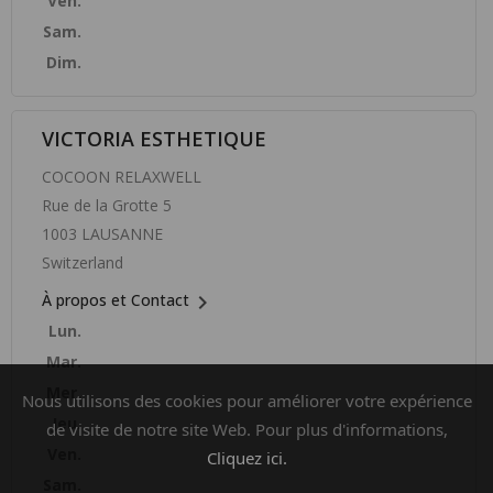
Ven.
Sam.
Dim.
VICTORIA ESTHETIQUE
COCOON RELAXWELL
Rue de la Grotte 5
1003 LAUSANNE
Switzerland

À propos et Contact
Lun.
Mar.
Mer.
Nous utilisons des cookies pour améliorer votre expérience
Jeu.
de visite de notre site Web. Pour plus d'informations,
Ven.
Cliquez ici.
Sam.