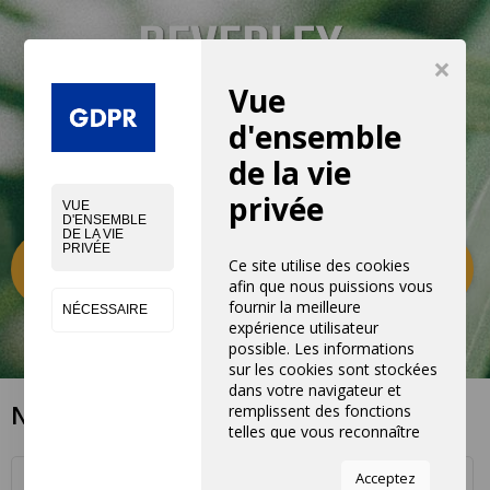
×
Vue
d'ensemble
de la vie
privée
VUE
D'ENSEMBLE
DE LA VIE
PRIVÉE
Catégories
0
Ce site utilise des cookies
afin que nous puissions vous
fournir la meilleure
NÉCESSAIRE
expérience utilisateur
possible. Les informations
sur les cookies sont stockées
dans votre navigateur et
NOS MAGASINS
remplissent des fonctions
telles que vous reconnaître
lorsque vous revenez sur
notre site Web et aider notre
Acceptez
ROMA INSTITUT