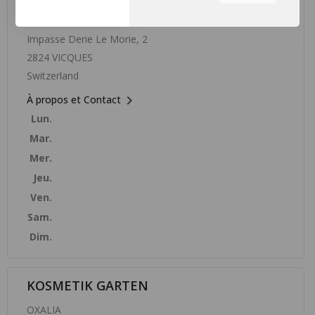
équipe à comprendre les
sections du site que vous
OXALIA
trouvez les plus
Impasse Derie Le Morie, 2
intéressantes et utiles.
2824 VICQUES
Vous pouvez régler tous vos
Switzerland
paramètres de cookies en
naviguant sur les onglets sur

À propos et Contact
le côté gauche.
Lun.
Mar.
Mer.
Jeu.
Ven.
Sam.
Dim.
KOSMETIK GARTEN
OXALIA