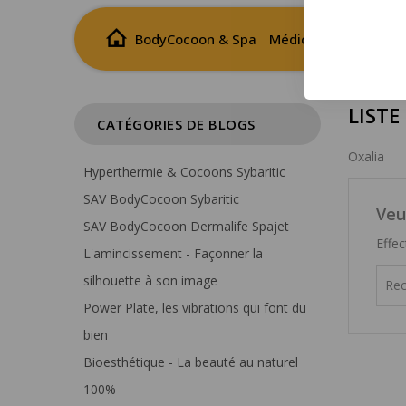
BodyCocoon & Spa
Médical
Wellness
LISTE
CATÉGORIES DE BLOGS
Oxalia
Hyperthermie & Cocoons Sybaritic
SAV BodyCocoon Sybaritic
Veu
SAV BodyCocoon Dermalife Spajet
Effe
L'amincissement - Façonner la
silhouette à son image
Power Plate, les vibrations qui font du
bien
Bioesthétique - La beauté au naturel
100%