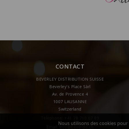
CONTACT
BEVERLEY DISTRIBUTION SUISSE
Beverley's Place Sàrl
Av. de Provence 4
1007 LAUSANNE
Switzerland
Téléphone:
+41 78 710 67 89
Nous utilisons des cookies pour 
Email:
info@beverdis.ch