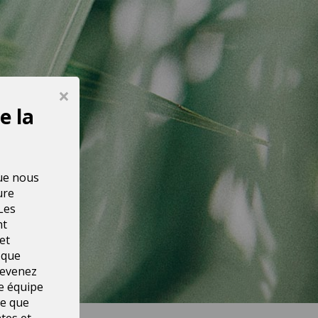
×
e la
que nous
ure
Les
nt
et
 que
revenez
re équipe
te que
tes et