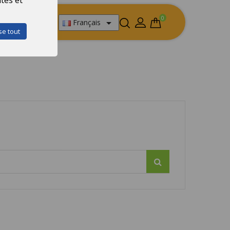
0

Français
se tout
uant sur