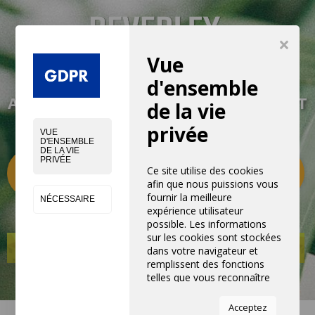
×
Vue
VIVEZ UNE EXPÉRIENCE NOUVELLE
d'ensemble
AVEC NOS PRODUITS, ÉQUIPEMENTS ET
de la vie
SERVICES
privée
VUE
D'ENSEMBLE
DE LA VIE
PRIVÉE
Catégories
0
Ce site utilise des cookies
afin que nous puissions vous
fournir la meilleure
NÉCESSAIRE
expérience utilisateur
possible. Les informations
sur les cookies sont stockées
dans votre navigateur et
remplissent des fonctions
telles que vous reconnaître
lorsque vous revenez sur
notre site Web et aider notre
Acceptez