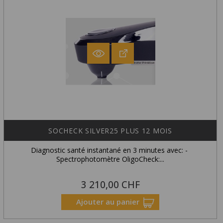
SOCHECK SILVER25 PLUS 12 MOIS
Diagnostic santé instantané en 3 minutes avec: -
Spectrophotomètre OligoCheck:...
3 210,00 CHF
Prix
Exclusivité Web !
Ajouter au panier