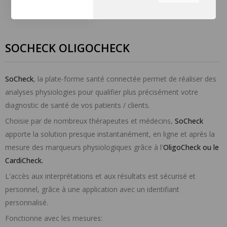
équipe à comprendre les
sections du site que vous
trouvez les plus
intéressantes et utiles.
SOCHECK OLIGOCHECK
Vous pouvez régler tous vos
paramètres de cookies en
naviguant sur les onglets sur
SoCheck
, la plate-forme santé connectée permet de réaliser des
le côté gauche.
analyses physiologies pour qualifier plus précisément votre
diagnostic de santé de vos patients / clients.
Choisie par de nombreux thérapeutes et médecins,
SoCheck
apporte la solution presque instantanément, en ligne et après la
mesure des marqueurs physiologiques grâce à l'
OligoCheck ou le
CardiCheck.
L'accès aux interprétations et aux résultats est sécurisé et
personnel, grâce à une application avec un identifiant
personnalisé.
Fonctionne avec les mesures: