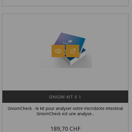
GNIOM KIT X 1
GniomCheck - le kit pour analyser votre microbiote intestinal
GniomCheck est une analyse...
189,70 CHF
Prix