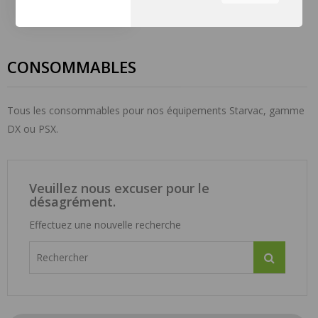
équipe à comprendre les
sections du site que vous
trouvez les plus
intéressantes et utiles.
CONSOMMABLES
Vous pouvez régler tous vos
paramètres de cookies en
naviguant sur les onglets sur
Tous les consommables pour nos équipements Starvac, gamme
le côté gauche.
DX ou PSX.
Veuillez nous excuser pour le
désagrément.
Effectuez une nouvelle recherche