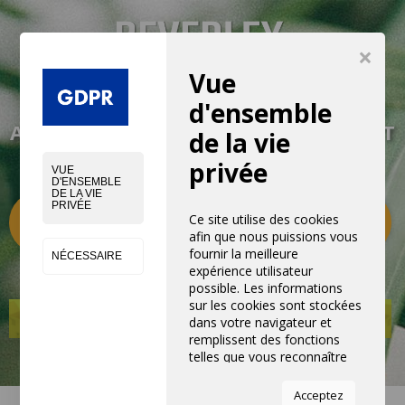
×
Vue
VIVEZ UNE EXPÉRIENCE NOUVELLE
d'ensemble
AVEC NOS PRODUITS, ÉQUIPEMENTS ET
de la vie
SERVICES
privée
VUE
D'ENSEMBLE
DE LA VIE
PRIVÉE
Catégories
0
Ce site utilise des cookies
afin que nous puissions vous
fournir la meilleure
NÉCESSAIRE
expérience utilisateur
possible. Les informations
sur les cookies sont stockées
dans votre navigateur et
remplissent des fonctions
telles que vous reconnaître
lorsque vous revenez sur
notre site Web et aider notre
Acceptez