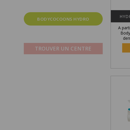
HYDR
BODYCOCOONS HYDRO
A part
Body
der
TROUVER UN CENTRE