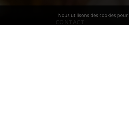
Nous utilisons des cookies pour 
CONTACT
BEVERLEY DISTRIBUTION SUISSE
Beverley's Place Sàrl
Av. de Provence 4
1007 LAUSANNE
Switzerland
Téléphone:
+41 78 710 67 89
Email:
info@beverdis.ch