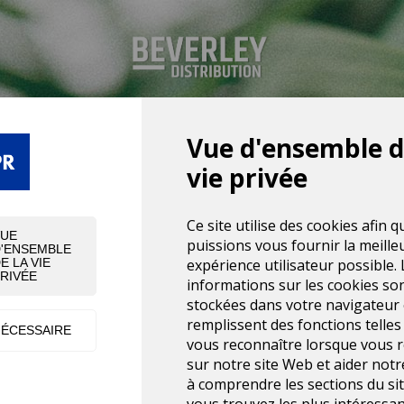
Vue d'ensemble d
UNE EXPÉRIENCE N
vie privée
UITS, ÉQUIPEMEN
Ce site utilise des cookies afin 
VUE
puissions vous fournir la meille
'ENSEMBLE
expérience utilisateur possible. 
E LA VIE
RIVÉE
informations sur les cookies so
stockées dans votre navigateur 
remplissent des fonctions telles
ÉCESSAIRE
vous reconnaître lorsque vous 
sur notre site Web et aider not
à comprendre les sections du si
vous trouvez les plus intéressan