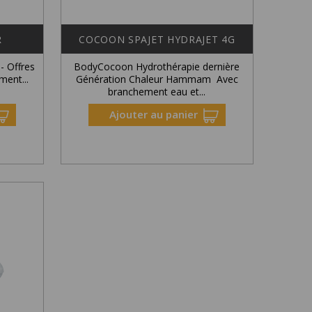
R
COCOON SPAJET HYDRAJET 4G
 - Offres
BodyCocoon Hydrothérapie dernière
ment...
Génération Chaleur Hammam Avec
branchement eau et...
Ajouter au panier