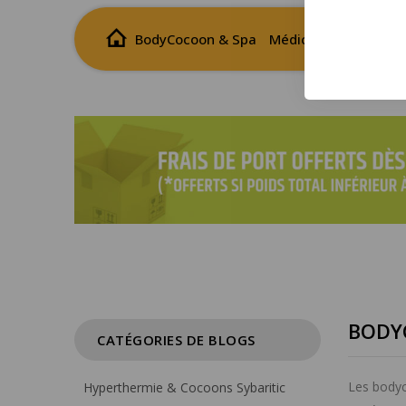
BodyCocoon & Spa
Médical
Wellness
BODY
CATÉGORIES DE BLOGS
Les bodyc
Hyperthermie & Cocoons Sybaritic