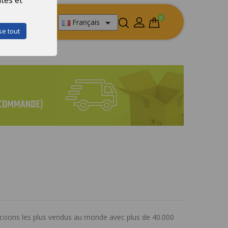
0

Français
se tout
uant sur
ocoons les plus vendus au monde avec plus de 40.000