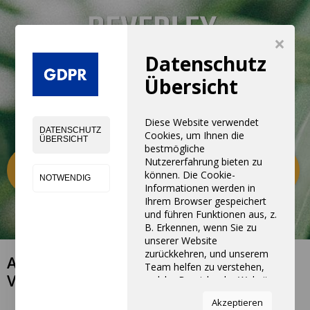
×
Datenschutz
Übersicht
Diese Website verwendet
DATENSCHUTZ
Cookies, um Ihnen die
ÜBERSICHT
bestmögliche
Nutzererfahrung bieten zu
Kategorien
0
können. Die Cookie-
NOTWENDIG
Informationen werden in
Ihrem Browser gespeichert
und führen Funktionen aus, z.
B. Erkennen, wenn Sie zu
unserer Website
zurückkehren, und unserem
ALTE ALLGEMEINE
Team helfen zu verstehen,
VERKAUFSBEDINGUNGEN
welche Bereiche der Website
Sie am interessantesten und
Akzeptieren
nützlichsten finden.