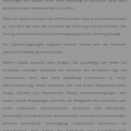
berechtigen den Kunden nicht, seine Bestellung zu stornieren, seine Ware
abzulehnen oder Schadensersatz zu fordern.
Wenn der Käufer in diesem Fall schriftlich erklärt, dass er kein Interesse mehr
an dem Kauf hat, kann der Verkäufer die Lieferung nicht durchführen. Der
Vertrag wird automatisch ohne Entschädigung auf beiden Seiten gekündigt.
Für Lieferverzögerungen aufgrund höherer Gewalt kann der Verkäufer
jedoch nicht haftbar gemacht werden.
Höhere Gewalt bedeutet jedes Ereignis, das unabhängig vom Willen des
Verkäufers und/oder außerhalb der Kontrolle des Verkäufers liegt, wie
insbesondere, ohne dass diese Aufzählung erschöpfend ist, Feuer,
Überschwemmung, Sturm, Erdbeben, Erd- und andere Naturkatastrophen,
Kriege, Unruhen und Revolutionen, Streiks, Arbeitsniederlegungen oder
andere soziale Bewegungen innerhalb der Belegschaft des Verkäufers oder
seiner Lieferanten, Subunternehmer, Spediteure oder Dienstleister,
Besetzungen von Fabriken oder Räumlichkeiten, behördliche Entscheidungen,
fehlende behördliche Genehmigung, insbesondere Pandemien, die
wahrscheinlich dazu führen die Schließung von Geschäftsräumen,