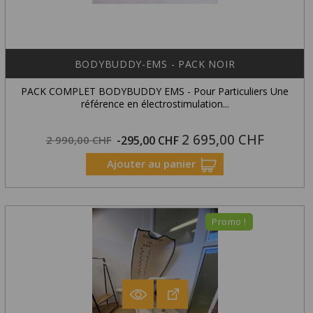
BODYBUDDY-EMS - PACK NOIR
PACK COMPLET BODYBUDDY EMS - Pour Particuliers Une
référence en électrostimulation...
2 695,00 CHF
Prix
Prix
2 990,00 CHF
-295,00 CHF
habituel
Ajouter au panier
Promo !