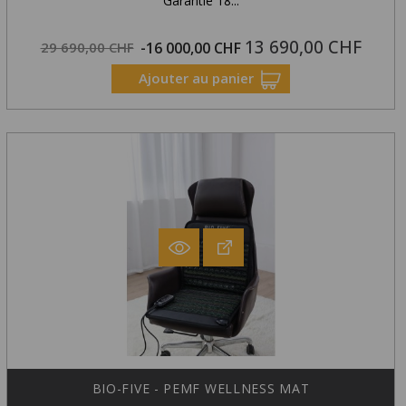
Garantie 18...
13 690,00 CHF
Prix
Prix
29 690,00 CHF
-16 000,00 CHF
Exclusivité Web !
habituel
Ajouter au panier
BIO-FIVE - PEMF WELLNESS MAT