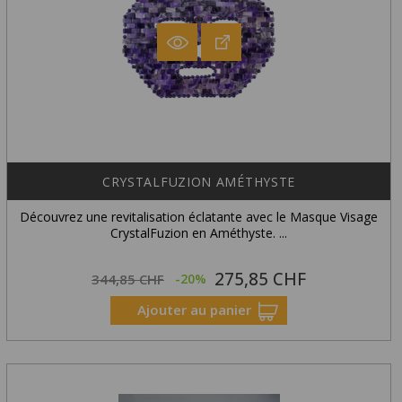
CRYSTALFUZION AMÉTHYSTE
Découvrez une revitalisation éclatante avec le Masque Visage
CrystalFuzion en Améthyste. ...
275,85 CHF
Prix
Prix
344,85 CHF
-20%
habituel
Ajouter au panier