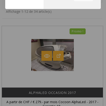
équipe à comprendre les
sections du site que vous
trouvez les plus
Affichage 1-12 de 34 article(s)
intéressantes et utiles.
Vous pouvez régler tous vos
paramètres de cookies en
Promo !
naviguant sur les onglets sur
le côté gauche.
ALPHALED OCCASION 2017
A partir de CHF / € 279.- par mois Cocoon AlphaLed - 2017 -