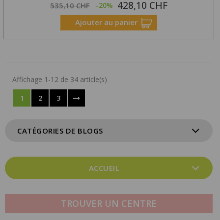
428,10 CHF
Prix
Prix
535,10 CHF
-20%
Exclusivité Web !
habituel
Ajouter au panier
Affichage 1-12 de 34 article(s)
1
2
3
CATÉGORIES DE BLOGS
ACCUEIL
TROUVER UN CENTRE