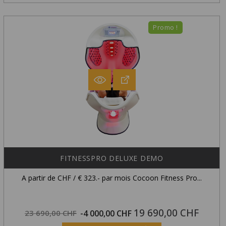
Promo !
FITNESSPRO DELUXE DEMO
A partir de CHF / € 323.- par mois Cocoon Fitness Pro...
19 690,00 CHF
Prix
Prix
23 690,00 CHF
-4 000,00 CHF
Exclusivité Web !
habituel