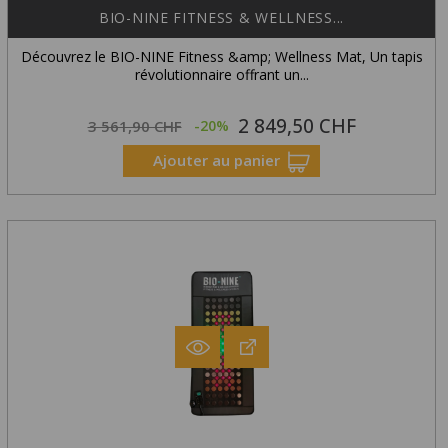
BIO-NINE FITNESS & WELLNESS...
Découvrez le BIO-NINE Fitness &amp; Wellness Mat, Un tapis
révolutionnaire offrant un...
2 849,50 CHF
Prix
Prix
3 561,90 CHF
-20%
habituel
Ajouter au panier