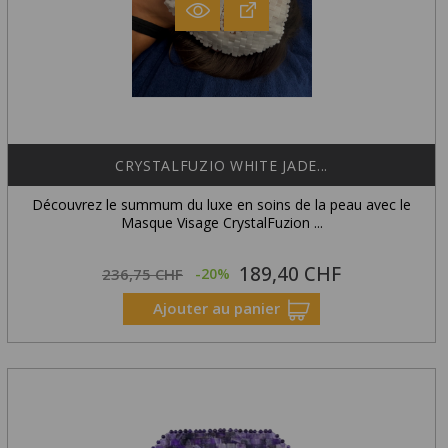
CRYSTALFUZIO WHITE JADE...
Découvrez le summum du luxe en soins de la peau avec le
Masque Visage CrystalFuzion ...
189,40 CHF
Prix
Prix
236,75 CHF
-20%
habituel
Ajouter au panier