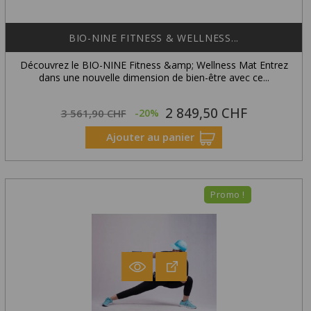
BIO-NINE FITNESS & WELLNESS...
Découvrez le BIO-NINE Fitness &amp; Wellness Mat Entrez
dans une nouvelle dimension de bien-être avec ce...
2 849,50 CHF
Prix
Prix
3 561,90 CHF
-20%
habituel
Ajouter au panier
Promo !