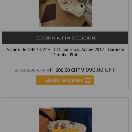
COCOON ALPHA OCCASION
A partir de CHF / € 249.- TTC par mois. Année 2017 - Garantie
12 mois - Etat...
9 990,00 CHF
Prix
Prix
21 590,00 CHF
-11 600,00 CHF
habituel
Ajouter au panier