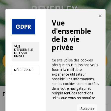
×
Vue
d'ensemble
de la vie
privée
VUE
D'ENSEMBLE
DE LA VIE
PRIVÉE
Catégories
0
Ce site utilise des cookies
afin que nous puissions vous
fournir la meilleure
NÉCESSAIRE
expérience utilisateur
possible. Les informations
sur les cookies sont stockées
dans votre navigateur et
EN PROMO
remplissent des fonctions
telles que vous reconnaître
lorsque vous revenez sur
notre site Web et aider notre

Acceptez
Nom, A à Z